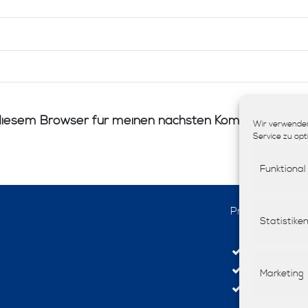
diesem Browser für meinen nächsten Kommentar spei
Wir verwenden
Service zu opt
Funktional
Produkte
Statistike
Interior-De
Stoffe
Marketing
Tapeten