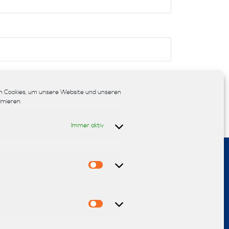
chern.
 Cookies, um unsere Website und unseren
imieren.
Immer aktiv
n
Statistiken
sign
Teppiche
Sonnenschutz
Fußböden
Polsterei
Marketing
Möbel
Reinigung