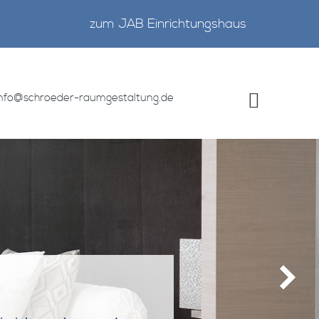
zum JAB Einrichtungshaus
info@schroeder-raumgestaltung.de