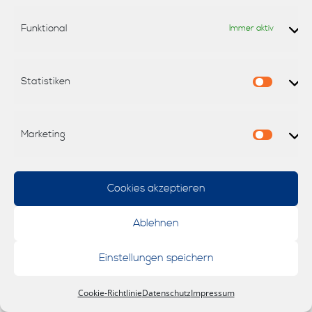
Funktional
Immer aktiv
Statistiken
Statisti
Marketing
Marketi
Cookies akzeptieren
Ablehnen
Einstellungen speichern
Cookie-Richtlinie
Datenschutz
Impressum