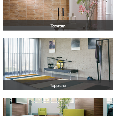
Tapeten
Mit unseren vielseitigen Tapeten
setzen Sie Ihre Wände perfekt in
Szene.
Wir führen Tapeten von Farrow and Ball, Cole and
Son, Elitis, Designers Guild, Osborn and Little, u.v.m.
Teppiche
Langflorteppiche, Wollvelours,
Filzteppiche. Zu schön, um sie mit
Füßen zu treten.
Unser Angebot umfasst verschiedenste Teppiche. Von