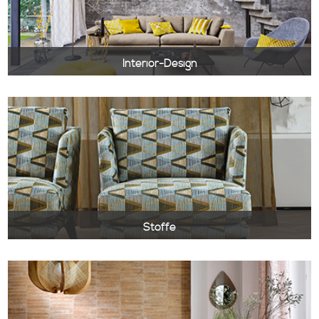
Interior-Design
Wir bieten Ihnen ganzheitliches
Interior-Design
Gerne fertigen wir ihnen maßstabsgerechte
Grundrisszeichnungen mit Farbvorschlägen für Wand,
Boden und Möbel.
Stoffe
20.000 Stoffmuster für Ihr neues
"Wohngefühl".
Bei uns im Laden können wir Ihnen rund 20.000
Stoffmuster präsentieren.