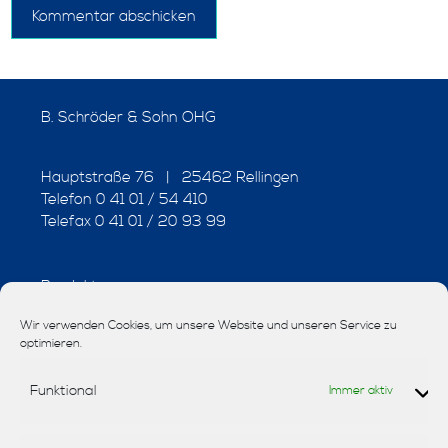
B. Schröder & Sohn OHG
Hauptstraße 76 | 25462 Rellingen
Telefon 0 41 01 / 54 410
Telefax 0 41 01 / 20 93 99
Produkte
Wir verwenden Cookies, um unsere Website und unseren Service zu
Interior-Design
optimieren.
Stoffe
Funktional
Immer aktiv
Tapeten