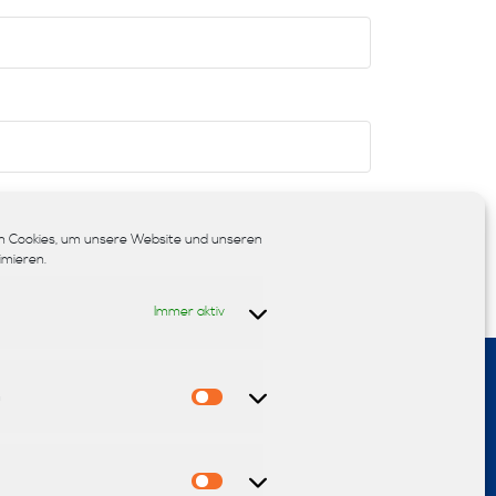
chern.
 Cookies, um unsere Website und unseren
imieren.
Immer aktiv
n
Statistiken
sign
Teppiche
Sonnenschutz
Fußböden
Polsterei
Marketing