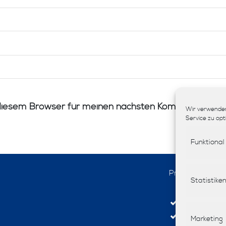
diesem Browser für meinen nächsten Kommentar spei
Wir verwenden
Service zu opt
Funktional
Produkte
Statistike
Interior-De
Stoffe
Marketing