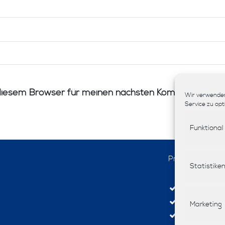
diesem Browser für meinen nächsten Kommentar spei
Wir verwenden
Service zu opt
Funktional
Produkte
Statistike
Interior-De
Stoffe
Marketing
Tapeten