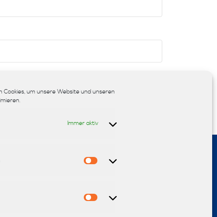
chern.
 Cookies, um unsere Website und unseren
imieren.
Immer aktiv
n
Statistiken
sign
Teppiche
Sonnenschutz
Fußböden
Polsterei
Marketing
Möbel
Reinigung