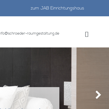
zum JAB Einrichtungshaus
info@schroeder-raumgestaltung.de