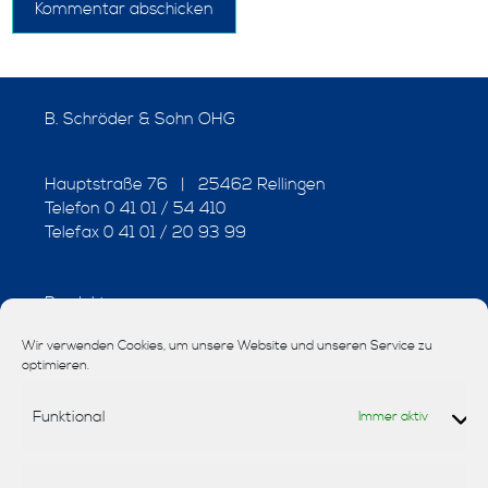
B. Schröder & Sohn OHG
Hauptstraße 76 | 25462 Rellingen
Telefon 0 41 01 / 54 410
Telefax 0 41 01 / 20 93 99
Produkte
Wir verwenden Cookies, um unsere Website und unseren Service zu
Interior-Design
optimieren.
Stoffe
Funktional
Immer aktiv
Tapeten
Teppiche