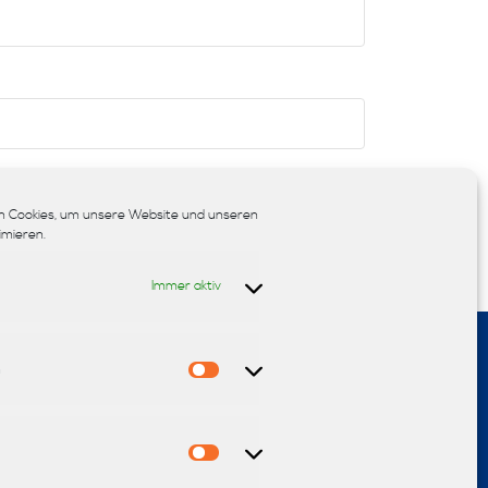
chern.
 Cookies, um unsere Website und unseren
imieren.
Immer aktiv
n
Statistiken
sign
Teppiche
Sonnenschutz
Fußböden
Polsterei
Marketing
Möbel
Reinigung