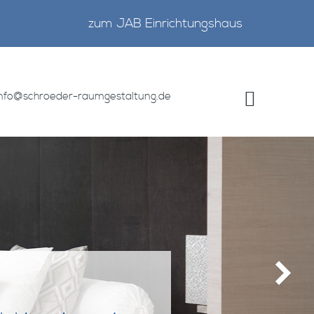
zum JAB Einrichtungshaus
info@schroeder-raumgestaltung.de