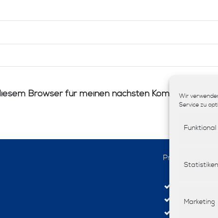
diesem Browser für meinen nächsten Kommentar spei
Wir verwenden
Service zu opt
Funktional
Produkte
Statistike
Interior-De
Stoffe
Marketing
Tapeten