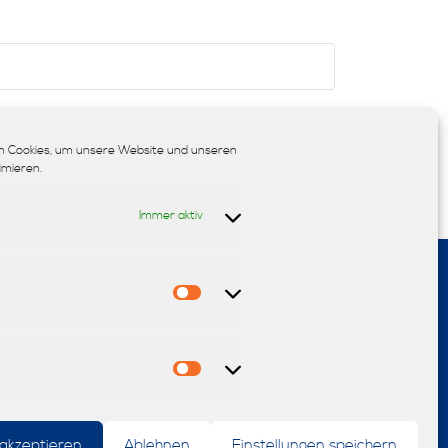
chern.
 Cookies, um unsere Website und unseren
imieren.
Immer aktiv
n
Statistiken
sign
Teppiche
Sonnenschutz
Fußböden
Polsterei
Marketing
Möbel
Reinigung
 akzeptieren
Ablehnen
Einstellungen speichern